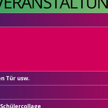
 VERANSTALTU
en Tür usw.
 Schülercollage