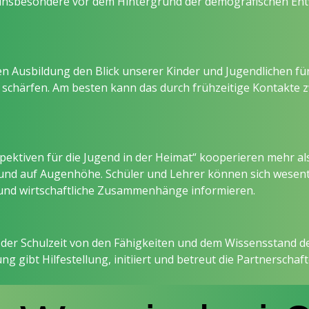
 insbesondere vor dem Hintergrund der demografischen Ent
schen Ausbildung den Blick unserer Kinder und Jugendlichen 
u schärfen. Am besten kann das durch frühzeitige Kontakte
pektiven für die Jugend in der Heimat“ kooperieren mehr a
und auf Augenhöhe. Schüler und Lehrer können sich wesentl
r und wirtschaftliche Zusammenhänge informieren.
r Schulzeit von den Fähigkeiten und dem Wissensstand der
 gibt Hilfestellung, initiiert und betreut die Partnerschaft