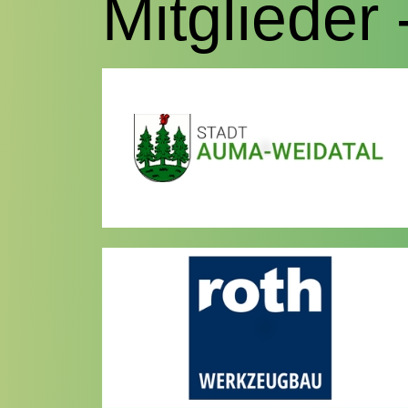
Mitglieder 
D
D