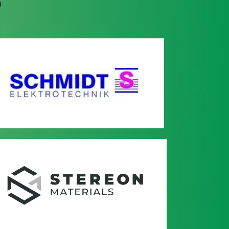
?
D
D