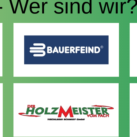
- Wer sind wir
D
D